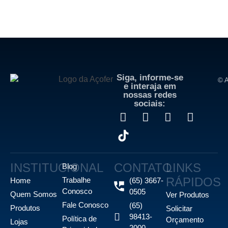
Siga, informe-se
© A
e interaja em
nossas redes
sociais:
INSTITUCIONAL
CONTATO
LINKS
Blog
RÁPIDOS
Trabalhe
Home
(65) 3667-
Conosco
0505
Quem Somos
Ver Produtos
Fale Conosco
(65)
Produtos
Solicitar
98413-
Política de
Orçamento
Lojas
2000