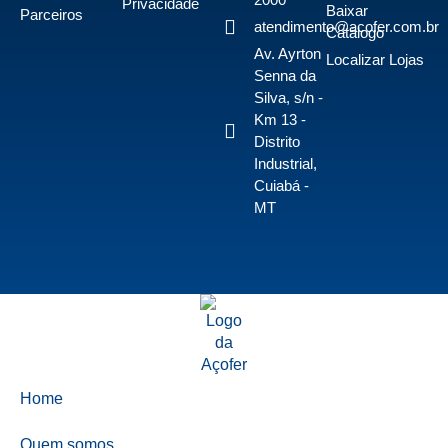
Privacidade
Baixar
Parceiros
atendimento@acofer.com.br
Catálogo
Av. Ayrton
Localizar Lojas
Senna da
Silva, s/n -
Km 13 -
Distrito
Industrial,
Cuiabá -
MT
Home
Quem somos